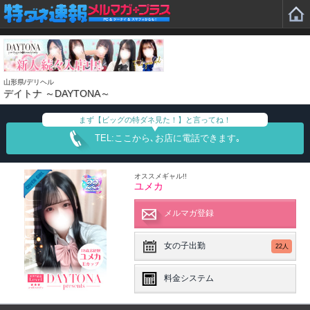
山形県/デリヘル
デイトナ ～DAYTONA～
まず【ビッグの特ダネ見た！】と言ってね！
TEL:ここから､お店に電話できます｡
オススメギャル!!
ユメカ
メルマガ登録
女の子出勤
22人
料金システム